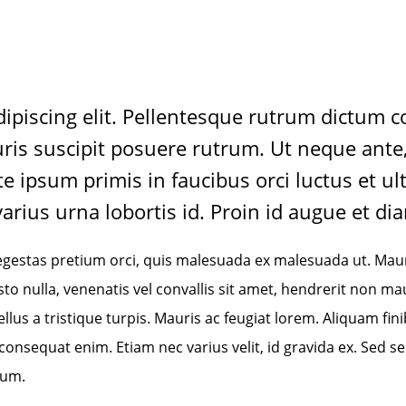
dipiscing elit. Pellentesque rutrum dictum 
uris suscipit posuere rutrum. Ut neque ante,
 ipsum primis in faucibus orci luctus et ult
rius urna lobortis id. Proin id augue et di
egestas pretium orci, quis malesuada ex malesuada ut. Maur
ulla, venenatis vel convallis sit amet, hendrerit non mauris
sellus a tristique turpis. Mauris ac feugiat lorem. Aliquam 
consequat enim. Etiam nec varius velit, id gravida ex. Sed s
ium.